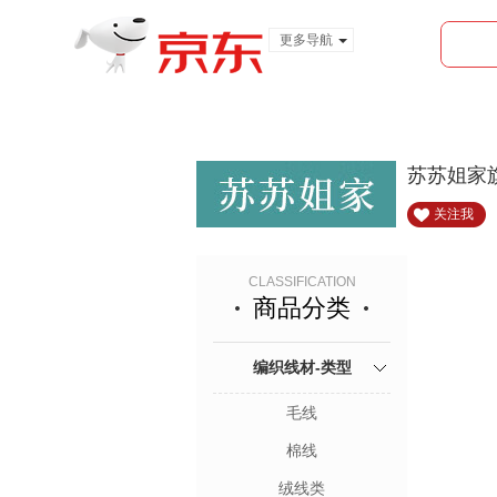
更多导航
服装城
食品
金融
苏苏姐家
关注我
CLASSIFICATION
商品分类
编织线材-类型
毛线
棉线
绒线类