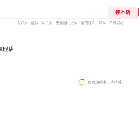
内裤男
丝袜
袜子男
无钢圈
文胸
情侣睡衣
船袜
吊带背心
旗舰店
努力加载中，请稍后...